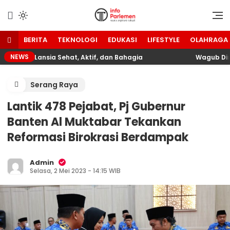
Lewati
ke
Suara Aspirasi Rakyat
Info Parlemen
konten
BERITA
TEKNOLOGI
EDUKASI
LIFESTYLE
OLAHRAGA
NEWS
udkan Lansia Sehat, Aktif, dan Bahagia
Wagub Dimyati
Serang Raya
Lantik 478 Pejabat, Pj Gubernur
Banten Al Muktabar Tekankan
Reformasi Birokrasi Berdampak
Admin
Selasa, 2 Mei 2023 - 14:15 WIB