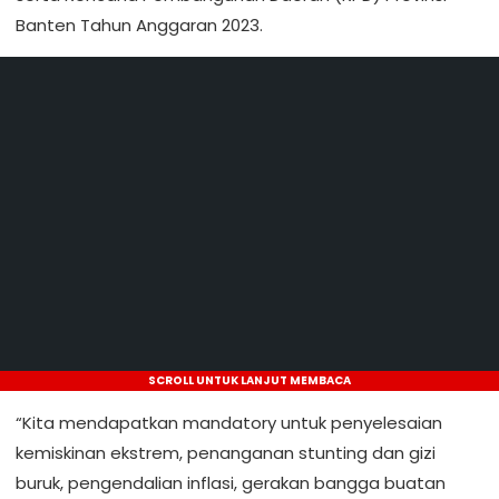
Banten Tahun Anggaran 2023.
SCROLL UNTUK LANJUT MEMBACA
“Kita mendapatkan mandatory untuk penyelesaian
kemiskinan ekstrem, penanganan stunting dan gizi
buruk, pengendalian inflasi, gerakan bangga buatan