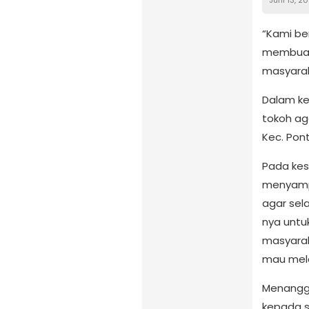
“Kami be
membuat k
masyarak
Dalam ke
tokoh ag
Kec. Pon
Pada kes
menyampa
agar sel
nya untuk
masyarak
mau mela
Menangga
kepada s