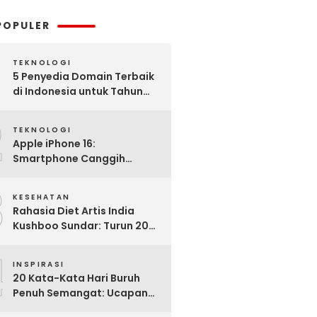
POPULER
TEKNOLOGI
5 Penyedia Domain Terbaik
di Indonesia untuk Tahun
2025: Mana yang Paling
2
Worth It?
TEKNOLOGI
Apple iPhone 16:
Smartphone Canggih
dengan Performa Super di
3
2024
KESEHATAN
Rahasia Diet Artis India
Kushboo Sundar: Turun 20
Kg dan Tampil Awet Muda di
4
Usia 50-an
INSPIRASI
20 Kata-Kata Hari Buruh
Penuh Semangat: Ucapan
Bijak untuk Menghargai