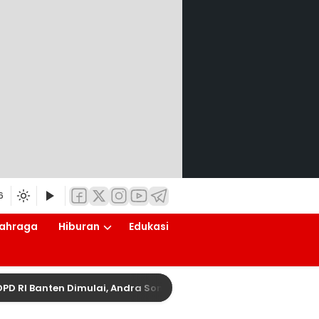
6
ahraga
Hiburan
Edukasi
nten Dimulai, Andra Soni: Perkuat Aspirasi Daerah ke Pusat