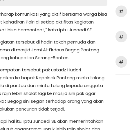
#
rharap komunikasi yang aktif bersama warga bisa
ehadiran Polri di setiap aktifitas kegiatan
at bisa bermanfaat,” kata Iptu Junaedi SE
#
giatan tersebut di hadiri tokoh pemuda dan
ama di masjid Jami Al-Firdaus Begog Pontang
tang kabupaten Serang-Banten .
#
empatan tersebut pak ustadz Hudori
ikan ke bapak Kapolsek Pontang minta tolong
alu di pantau dan minta tolong kepada anggota
 rajin lebih sholat lagi ke masjid sini pak agar
at Begog sini segan terhadap orang yang akan
kukan pencurian tidak terjadi.
pi hal itu, Iptu Junaedi SE akan memerintahkan
eluruh anggotanya untuk lebih rajin sholat dan