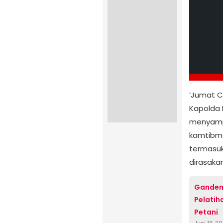
‘Jumat C
Kapolda 
menyampa
kamtibma
termasuk
dirasaka
‎Ganden
Pelatih
Petani
Juni 13, 2