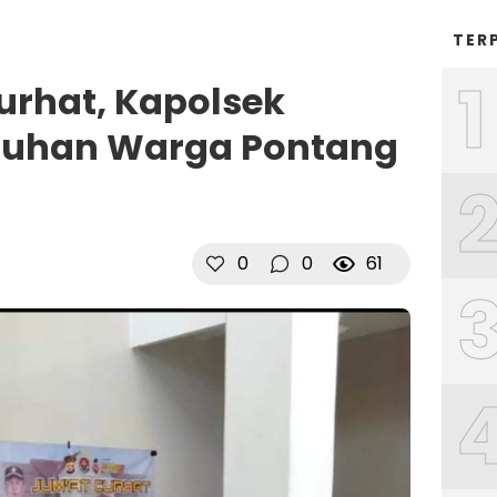
TER
1
urhat, Kapolsek
luhan Warga Pontang
0
0
61