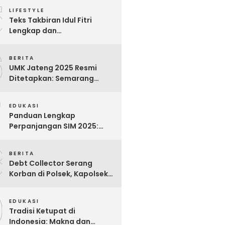
5
Para Pekerja
LIFESTYLE
Teks Takbiran Idul Fitri
Lengkap dan
Terjemahannya
6
BERITA
UMK Jateng 2025 Resmi
Ditetapkan: Semarang
Tertinggi, Banjarnegara
7
Terendah
EDUKASI
Panduan Lengkap
Perpanjangan SIM 2025:
Syarat, Biaya, dan Cara
8
Praktis
BERITA
Debt Collector Serang
Korban di Polsek, Kapolsek
Bukit Raya Diberhentikan
9
EDUKASI
Tradisi Ketupat di
Indonesia: Makna dan