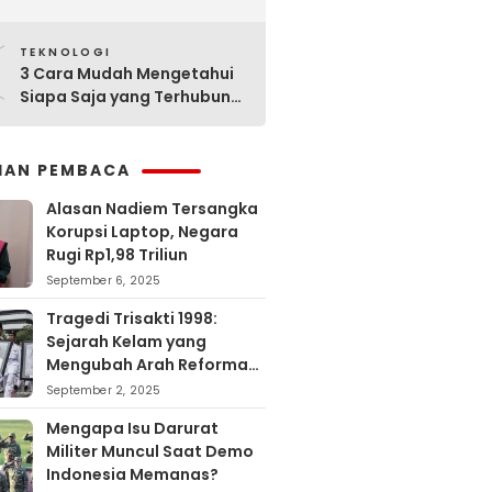
Sejarahnya
0
TEKNOLOGI
3 Cara Mudah Mengetahui
Siapa Saja yang Terhubung
ke Jaringan WiFi Anda
IHAN PEMBACA
Alasan Nadiem Tersangka
Korupsi Laptop, Negara
Rugi Rp1,98 Triliun
September 6, 2025
Tragedi Trisakti 1998:
Sejarah Kelam yang
Mengubah Arah Reformasi
Indonesia
September 2, 2025
Mengapa Isu Darurat
Militer Muncul Saat Demo
Indonesia Memanas?