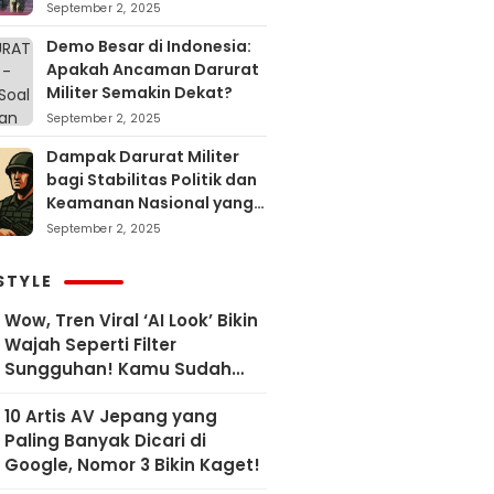
September 2, 2025
Demo Besar di Indonesia:
Apakah Ancaman Darurat
Militer Semakin Dekat?
September 2, 2025
Dampak Darurat Militer
bagi Stabilitas Politik dan
Keamanan Nasional yang
Sering Terlupakan
September 2, 2025
STYLE
Wow, Tren Viral ‘AI Look’ Bikin
Wajah Seperti Filter
Sungguhan! Kamu Sudah
Coba?
10 Artis AV Jepang yang
Paling Banyak Dicari di
Google, Nomor 3 Bikin Kaget!