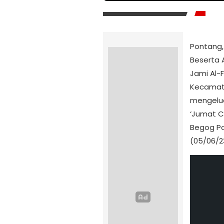
Pontang,
Beserta 
Jami Al-
Kecamata
mengelua
‘Jumat C
Begog P
(05/06/2