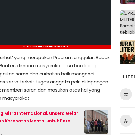
SCROLL UNTUK LANJUT MEMBACA
urhat’ yang merupakan Program unggulan Bapak
Banten dimana masyarakat bisa berdialog
ikan saran dan curhatan baik mengenai
LIFE
s serta terkait tugas anggota polri di lapangan
 memberi saran dan masukan atas hal yang
#
n masyarakat.
g Mitra Internasional, Unsera Gelar
#
an Kesehatan Mental untuk Para
025