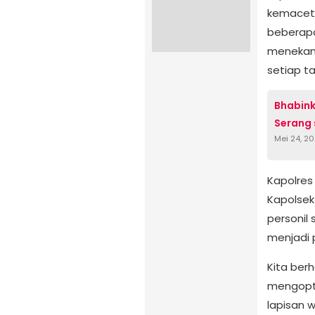
kemacetan
beberapa
menekan
setiap t
Bhabink
Serang
Mei 24, 2
Kapolres 
Kapolsek
personil 
menjadi p
Kita ber
mengopti
lapisan 