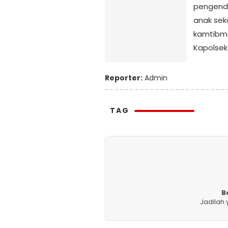
pengenda
anak sek
kamtibma
Kapolsek
Reporter:
Admin
TAG
B
Jadilah