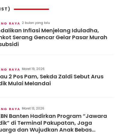
IST)
2 bulan yang lalu
ANG RAYA
dalikan Inflasi Menjelang Iduladha,
kot Serang Gencar Gelar Pasar Murah
subsidi
Maret 19, 2026
ANG RAYA
jau 2 Pos Pam, Sekda Zaldi Sebut Arus
ik Mulai Melandai
Maret 13, 2026
ANG RAYA
BN Banten Hadirkan Program “Jawara
ik” di Terminal Pakupatan, Jaga
uarga dan Wujudkan Anak Bebas