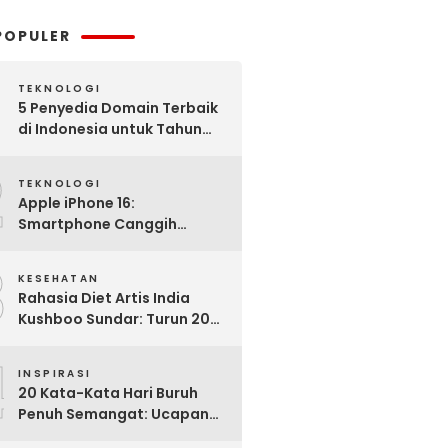
POPULER
TEKNOLOGI
5 Penyedia Domain Terbaik
di Indonesia untuk Tahun
2025: Mana yang Paling
2
Worth It?
TEKNOLOGI
Apple iPhone 16:
Smartphone Canggih
dengan Performa Super di
3
2024
KESEHATAN
Rahasia Diet Artis India
Kushboo Sundar: Turun 20
Kg dan Tampil Awet Muda di
4
Usia 50-an
INSPIRASI
20 Kata-Kata Hari Buruh
Penuh Semangat: Ucapan
Bijak untuk Menghargai