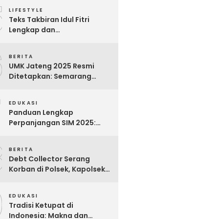
5
Para Pekerja
LIFESTYLE
Teks Takbiran Idul Fitri
Lengkap dan
Terjemahannya
6
BERITA
UMK Jateng 2025 Resmi
Ditetapkan: Semarang
Tertinggi, Banjarnegara
7
Terendah
EDUKASI
Panduan Lengkap
Perpanjangan SIM 2025:
Syarat, Biaya, dan Cara
8
Praktis
BERITA
Debt Collector Serang
Korban di Polsek, Kapolsek
Bukit Raya Diberhentikan
9
EDUKASI
Tradisi Ketupat di
Indonesia: Makna dan