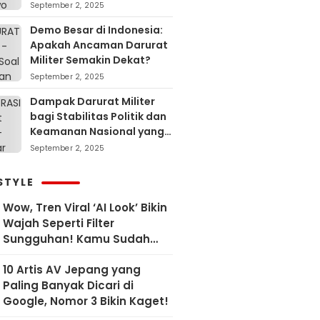
September 2, 2025
Demo Besar di Indonesia:
Apakah Ancaman Darurat
Militer Semakin Dekat?
September 2, 2025
Dampak Darurat Militer
bagi Stabilitas Politik dan
Keamanan Nasional yang
Sering Terlupakan
September 2, 2025
STYLE
Wow, Tren Viral ‘AI Look’ Bikin
Wajah Seperti Filter
Sungguhan! Kamu Sudah
Coba?
10 Artis AV Jepang yang
Paling Banyak Dicari di
Google, Nomor 3 Bikin Kaget!