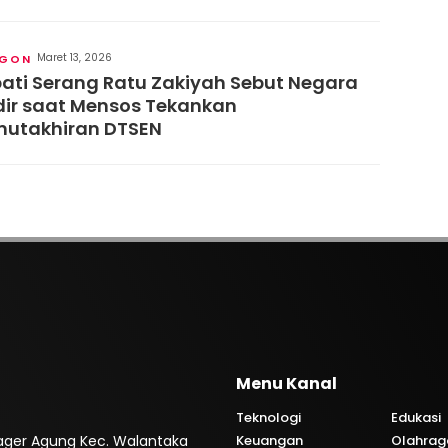
nting
Maret 13, 2026
EGON
ati Serang Ratu Zakiyah Sebut Negara
ir saat Mensos Tekankan
utakhiran DTSEN
Menu Kanal
Teknologi
Edukasi
. Pager Agung Kec. Walantaka
Keuangan
Olahrag