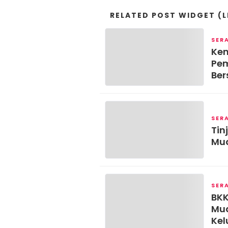
RELATED POST WIDGET (L
SER
Ken
Pem
Ber
SER
Tin
Mud
SER
BKK
Mud
Kel