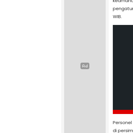
keamanan
pengatura
WIB.
Personel
di persi