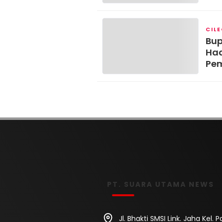
Stu
CIL
Bup
Had
Pem
PT. SUARA UTAMA NEWS
Jl. Bhakti SMSI Link. Jaha Kel