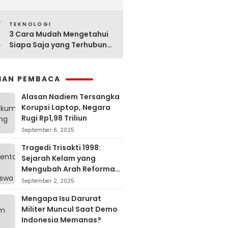
Sejarahnya
0
TEKNOLOGI
3 Cara Mudah Mengetahui
Siapa Saja yang Terhubung
ke Jaringan WiFi Anda
IHAN PEMBACA
Alasan Nadiem Tersangka
Korupsi Laptop, Negara
Rugi Rp1,98 Triliun
September 6, 2025
Tragedi Trisakti 1998:
Sejarah Kelam yang
Mengubah Arah Reformasi
Indonesia
September 2, 2025
Mengapa Isu Darurat
Militer Muncul Saat Demo
Indonesia Memanas?