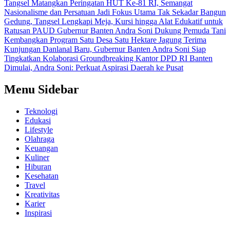
Tangsel Matangkan Peringatan HUT Ke-81 RI, Semangat
Nasionalisme dan Persatuan Jadi Fokus Utama
Tak Sekadar Bangun
Gedung, Tangsel Lengkapi Meja, Kursi hingga Alat Edukatif untuk
Ratusan PAUD
Gubernur Banten Andra Soni Dukung Pemuda Tani
Kembangkan Program Satu Desa Satu Hektare Jagung
Terima
Kunjungan Danlanal Baru, Gubernur Banten Andra Soni Siap
Tingkatkan Kolaborasi
Groundbreaking Kantor DPD RI Banten
Dimulai, Andra Soni: Perkuat Aspirasi Daerah ke Pusat
Menu Sidebar
Teknologi
Edukasi
Lifestyle
Olahraga
Keuangan
Kuliner
Hiburan
Kesehatan
Travel
Kreativitas
Karier
Inspirasi