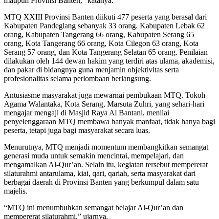
maupun Provinsi Banten,” katanya.
MTQ XXIII Provinsi Banten diikuti 477 peserta yang berasal dari
Kabupaten Pandeglang sebanyak 33 orang, Kabupaten Lebak 62
orang, Kabupaten Tangerang 66 orang, Kabupaten Serang 65
orang, Kota Tangerang 66 orang, Kota Cilegon 63 orang, Kota
Serang 57 orang, dan Kota Tangerang Selatan 65 orang. Penilaian
dilakukan oleh 144 dewan hakim yang terdiri atas ulama, akademisi,
dan pakar di bidangnya guna menjamin objektivitas serta
profesionalitas selama perlombaan berlangsung.
Antusiasme masyarakat juga mewarnai pembukaan MTQ. Tokoh
Agama Walantaka, Kota Serang, Marsuta Zuhri, yang sehari-hari
mengajar mengaji di Masjid Raya Al Bantani, menilai
penyelenggaraan MTQ membawa banyak manfaat, tidak hanya bagi
peserta, tetapi juga bagi masyarakat secara luas.
Menurutnya, MTQ menjadi momentum membangkitkan semangat
generasi muda untuk semakin mencintai, mempelajari, dan
mengamalkan Al-Qur’an. Selain itu, kegiatan tersebut mempererat
silaturahmi antarulama, kiai, qari, qariah, serta masyarakat dari
berbagai daerah di Provinsi Banten yang berkumpul dalam satu
majelis.
“MTQ ini menumbuhkan semangat belajar Al-Qur’an dan
mempererat silaturahmi,” ujarnya.