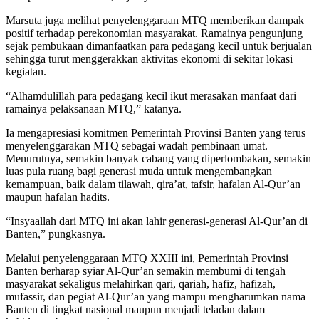
Marsuta juga melihat penyelenggaraan MTQ memberikan dampak
positif terhadap perekonomian masyarakat. Ramainya pengunjung
sejak pembukaan dimanfaatkan para pedagang kecil untuk berjualan
sehingga turut menggerakkan aktivitas ekonomi di sekitar lokasi
kegiatan.
“Alhamdulillah para pedagang kecil ikut merasakan manfaat dari
ramainya pelaksanaan MTQ,” katanya.
Ia mengapresiasi komitmen Pemerintah Provinsi Banten yang terus
menyelenggarakan MTQ sebagai wadah pembinaan umat.
Menurutnya, semakin banyak cabang yang diperlombakan, semakin
luas pula ruang bagi generasi muda untuk mengembangkan
kemampuan, baik dalam tilawah, qira’at, tafsir, hafalan Al-Qur’an
maupun hafalan hadits.
“Insyaallah dari MTQ ini akan lahir generasi-generasi Al-Qur’an di
Banten,” pungkasnya.
Melalui penyelenggaraan MTQ XXIII ini, Pemerintah Provinsi
Banten berharap syiar Al-Qur’an semakin membumi di tengah
masyarakat sekaligus melahirkan qari, qariah, hafiz, hafizah,
mufassir, dan pegiat Al-Qur’an yang mampu mengharumkan nama
Banten di tingkat nasional maupun menjadi teladan dalam