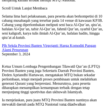
menjaring kafilah terbaik menuju MTQ Nasional.
Scroll Untuk Lanjut Membaca
Selama lima hari pelaksanaan, para peserta akan berkompetisi di 10
cabang musabaqah yang tersebar pada 14 venue di kawasan KP3B.
Cabang yang diperlombakan meliputi seni baca Al-Qur’an, qira’at,
hafalan Al-Qur’an, tafsir Al-Qur’an, fahmil Qur’an, syarhil Qur’an,
seni kaligrafi, karya tulis ilmiah Al-Qur’an, hafalan hadits, hingga
qira’at al-kutub.
Plh Sekda Provinsi Banten Virgojanti: Harga Komoditi Pangan
Alami Penurunan
September 3, 2024
Ketua Umum Lembaga Pengembangan Tilawatil Qur’an (LPTQ)
Provinsi Banten yang juga Sekretaris Daerah Provinsi Banten,
Deden Apriandhi Hartawan, mengatakan MTQ bukan sekadar
perlombaan, tetapi menjadi proses pembinaan untuk melahirkan
generasi Qurani yang berprestasi. Menurutnya, para peserta
diharapkan menampilkan kemampuan terbaik dengan tetap
menjunjung tinggi sportivitas dan ukhuwah Islamiyah.
Ia menjelaskan, para juara MTQ Provinsi Banten nantinya akan
mewakili daerah pada MTQ Nasional yang dijadwalkan